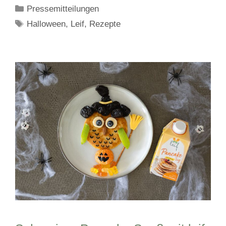
Kategorien
Pressemitteilungen
Schlagwörter
Halloween
,
Leif
,
Rezepte