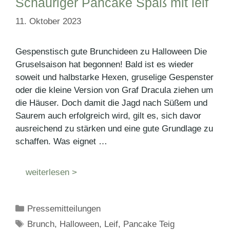
Schauriger Pancake Spaß mit leif
11. Oktober 2023
Gespenstisch gute Brunchideen zu Halloween Die
Gruselsaison hat begonnen! Bald ist es wieder
soweit und halbstarke Hexen, gruselige Gespenster
oder die kleine Version von Graf Dracula ziehen um
die Häuser. Doch damit die Jagd nach Süßem und
Saurem auch erfolgreich wird, gilt es, sich davor
ausreichend zu stärken und eine gute Grundlage zu
schaffen. Was eignet …
weiterlesen >
Kategorien
Pressemitteilungen
Schlagwörter
Brunch
,
Halloween
,
Leif
,
Pancake Teig