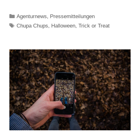
Kategorien
Agenturnews
,
Pressemitteilungen
Schlagwörter
Chupa Chups
,
Halloween
,
Trick or Treat