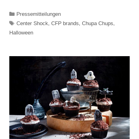
Kategorien
Pressemitteilungen
Schlagwörter
Center Shock
,
CFP brands
,
Chupa Chups
,
Halloween