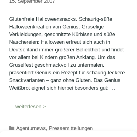
15. September 2017
Glutenfreie Halloweensnacks. Schaurig-süße
Halloweenkreation von Genius. Gruselige
Verkleidungen, geschnitzte Kürbisse und süße
Naschereien: Halloween erfreut sich auch in
Deutschland immer größerer Beliebtheit und findet
vor allem bei Kindern großen Anklang. Um das
Gruselfest geschmackvoll zu untermalen,
präsentiert Genius ein Rezept für schaurig-leckere
Snackvarianten – ganz ohne Gluten. Das Genius
Weißbrot eignet sich hierbei besonders gut: …
weiterlesen >
Kategorien
Agenturnews
,
Pressemitteilungen
Schlagwörter