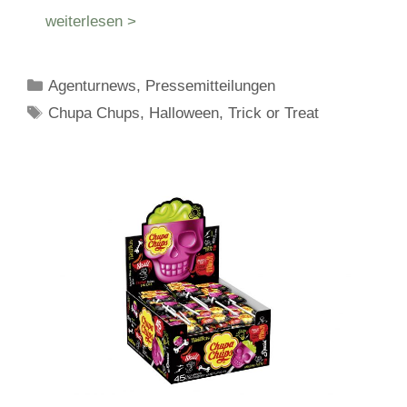
weiterlesen >
Kategorien
Agenturnews
,
Pressemitteilungen
Schlagwörter
Chupa Chups
,
Halloween
,
Trick or Treat