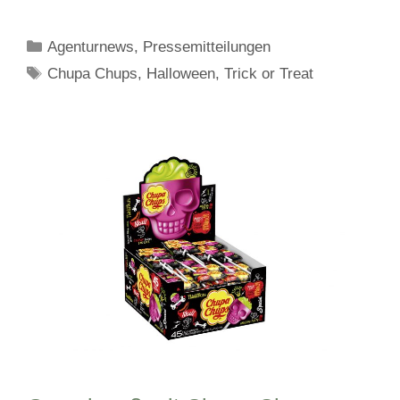
Kategorien
Agenturnews
,
Pressemitteilungen
Schlagwörter
Chupa Chups
,
Halloween
,
Trick or Treat