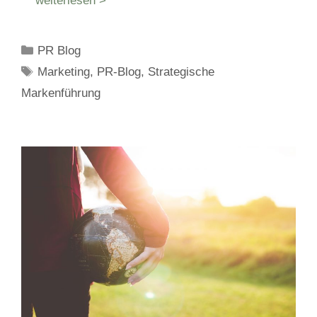
weiterlesen >
Kategorien
PR Blog
Schlagwörter
Marketing
,
PR-Blog
,
Strategische
Markenführung