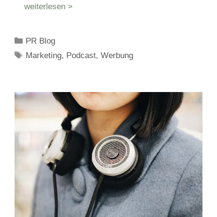
weiterlesen >
Kategorien
PR Blog
Schlagwörter
Marketing
,
Podcast
,
Werbung