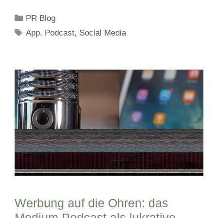
Kategorien
PR Blog
Schlagwörter
App
,
Podcast
,
Social Media
Werbung auf die Ohren: das
Medium Podcast als lukrative