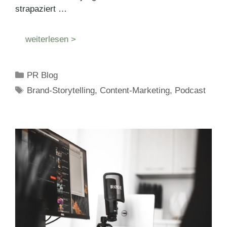
strapaziert …
weiterlesen >
Kategorien
PR Blog
Schlagwörter
Brand-Storytelling
,
Content-Marketing
,
Podcast