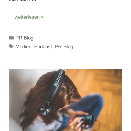
weiterlesen >
Kategorien
PR Blog
Schlagwörter
Medien
,
Podcast
,
PR-Blog