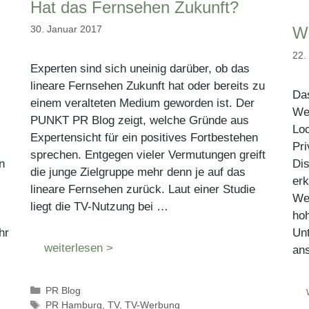
Hat das Fernsehen Zukunft?
30. Januar 2017
W
22.
Experten sind sich uneinig darüber, ob das
lineare Fernsehen Zukunft hat oder bereits zu
Das
einem veralteten Medium geworden ist. Der
Wer
PUNKT PR Blog zeigt, welche Gründe aus
Loc
Expertensicht für ein positives Fortbestehen
Pri
sprechen. Entgegen vieler Vermutungen greift
Di
n
die junge Zielgruppe mehr denn je auf das
er
lineare Fernsehen zurück. Laut einer Studie
Wer
liegt die TV-Nutzung bei …
hoh
Unt
hr
weiterlesen >
an
Kategorien
PR Blog
Schlagwörter
PR Hamburg
,
TV
,
TV-Werbung