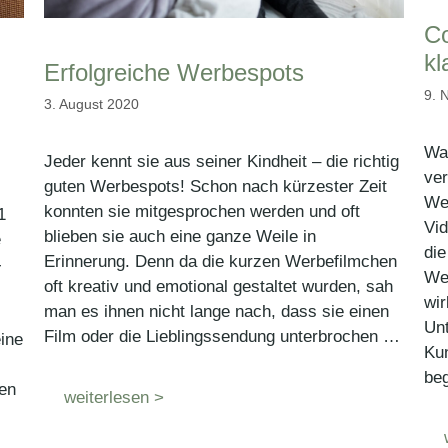
Co
kl
Erfolgreiche Werbespots
9. 
3. August 2020
Wa
Jeder kennt sie aus seiner Kindheit – die richtig
ver
guten Werbespots! Schon nach kürzester Zeit
We
konnten sie mitgesprochen werden und oft
1
Vi
blieben sie auch eine ganze Weile in
e
die
Erinnerung. Denn da die kurzen Werbefilmchen
-
We
oft kreativ und emotional gestaltet wurden, sah
wir
man es ihnen nicht lange nach, dass sie einen
Unt
Film oder die Lieblingssendung unterbrochen …
ine
Kun
beg
en
weiterlesen >