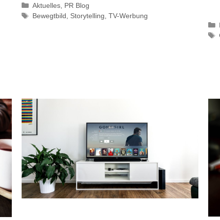
Kategorien
Aktuelles
,
PR Blog
Schlagwörter
Bewegtbild
,
Storytelling
,
TV-Werbung