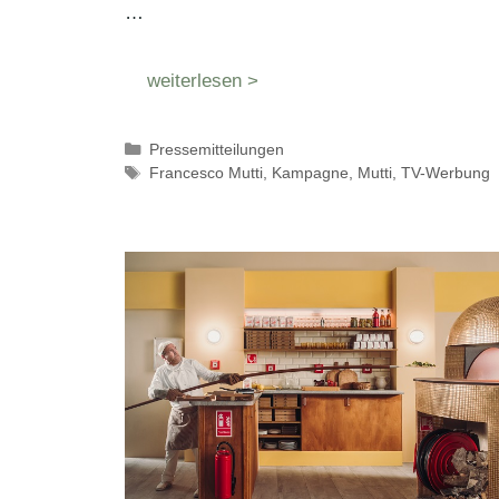
…
weiterlesen >
Kategorien
Pressemitteilungen
Schlagwörter
Francesco Mutti
,
Kampagne
,
Mutti
,
TV-Werbung