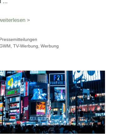
d …
weiterlesen >
Kategorien
Pressemitteilungen
Schlagwörter
GWM
,
TV-Werbung
,
Werbung