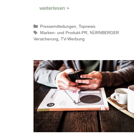
weiterlesen >
Kategorien
Pressemitteilungen
,
Topnews
Schlagwörter
Marken- und Produkt-PR
,
NÜRNBERGER
Versicherung
,
TV-Werbung