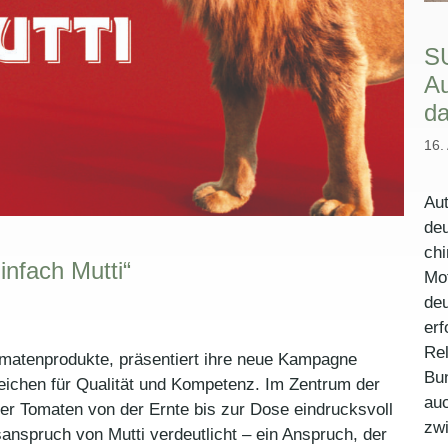
S
Au
da
16.
Aut
deu
chi
infach Mutti“
Mot
deu
erf
Rel
omatenprodukte, präsentiert ihre neue Kampagne
Bu
Zeichen für Qualität und Kompetenz. Im Zentrum der
auc
er Tomaten von der Ernte bis zur Dose eindrucksvoll
zw
sanspruch von Mutti verdeutlicht – ein Anspruch, der