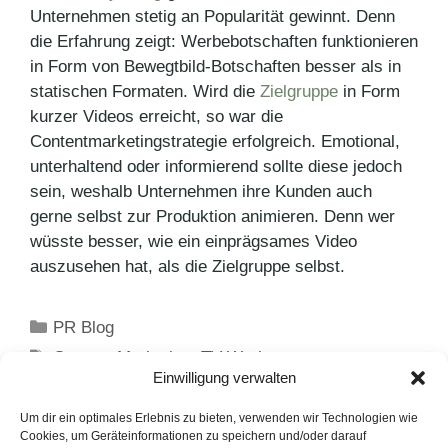
Unternehmen stetig an Popularität gewinnt. Denn
die Erfahrung zeigt: Werbebotschaften funktionieren
in Form von Bewegtbild-Botschaften besser als in
statischen Formaten. Wird die
Zielgruppe
in Form
kurzer Videos erreicht, so war die
Contentmarketingstrategie erfolgreich. Emotional,
unterhaltend oder informierend sollte diese jedoch
sein, weshalb Unternehmen ihre Kunden auch
gerne selbst zur Produktion animieren. Denn wer
wüsste besser, wie ein einprägsames Video
auszusehen hat, als die Zielgruppe selbst.
Kategorien
PR Blog
Schlagwörter
Content-Marketing
,
TV-Werbung
Einwilligung verwalten
Brand Safety: Eine Chance für klassischen
Journalismus?
Um dir ein optimales Erlebnis zu bieten, verwenden wir Technologien wie
Cookies, um Geräteinformationen zu speichern und/oder darauf
Bridgestone unterstützt