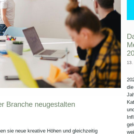
Da
Me
2
13.
202
die
Jah
Kat
er Branche neugestalten
und
Inf
gel
n sie neue kreative Höhen und gleichzeitig
wei