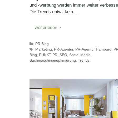
und -werbung werden immer weiter verbesser
Die Trends entwickeln …
weiterlesen >
Kategorien
PR Blog
Schlagwörter
Marketing
,
PR-Agentur
,
PR-Agentur Hamburg
,
PR
Blog
,
PUNKT PR
,
SEO
,
Social Media
,
Suchmaschinenoptimierung
,
Trends