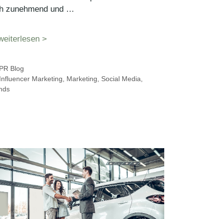
ch zunehmend und …
weiterlesen >
Kategorien
PR Blog
Schlagwörter
Influencer Marketing
,
Marketing
,
Social Media
,
nds