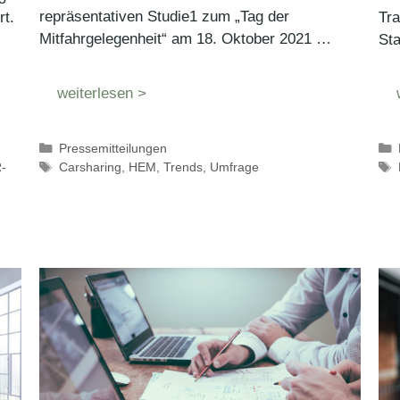
repräsentativen Studie1 zum „Tag der
t.
Tra
Mitfahrgelegenheit“ am 18. Oktober 2021 …
St
weiterlesen >
Kategorien
Pressemitteilungen
Schlagwörter
Carsharing
,
HEM
,
Trends
,
Umfrage
-