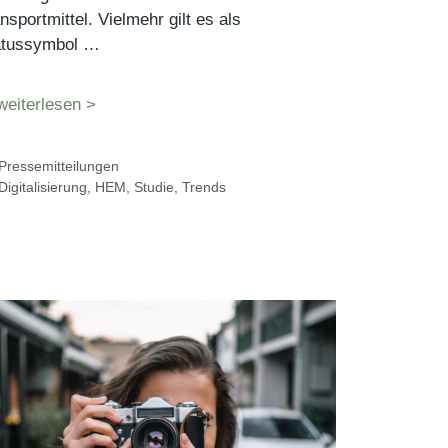
nsportmittel. Vielmehr gilt es als
atussymbol …
weiterlesen >
Kategorien
Pressemitteilungen
Schlagwörter
Digitalisierung
,
HEM
,
Studie
,
Trends