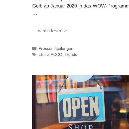
Gelb ab Januar 2020 in das WOW-Program
…
weiterlesen >
Kategorien
Pressemitteilungen
Schlagwörter
LEITZ ACCO
,
Trends