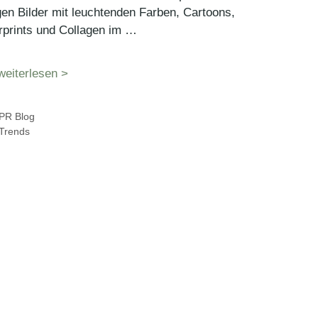
gen Bilder mit leuchtenden Farben, Cartoons,
rprints und Collagen im …
weiterlesen >
Kategorien
PR Blog
Schlagwörter
Trends