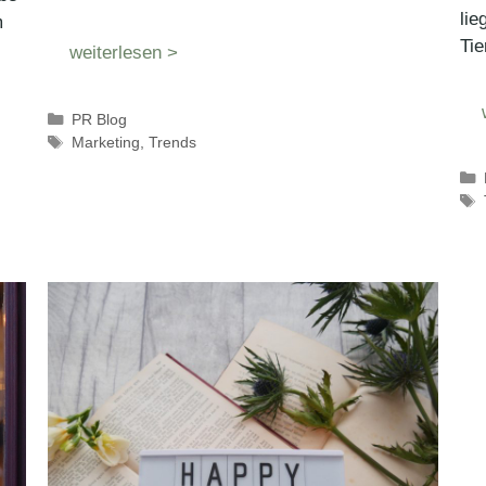
lie
m
Tie
weiterlesen >
Kategorien
PR Blog
Schlagwörter
Marketing
,
Trends