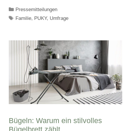
Kategorien
Pressemitteilungen
Schlagwörter
Familie
,
PUKY
,
Umfrage
Bügeln: Warum ein stilvolles
Bügelbrett zählt