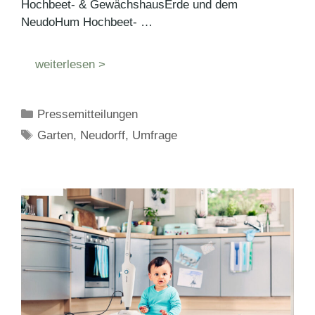
Hochbeet- & GewächshausErde und dem
NeudoHum Hochbeet- …
weiterlesen >
Kategorien
Pressemitteilungen
Schlagwörter
Garten
,
Neudorff
,
Umfrage