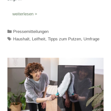
weiterlesen >
Kategorien
Pressemitteilungen
Schlagwörter
Haushalt
,
Leifheit
,
Tipps zum Putzen
,
Umfrage