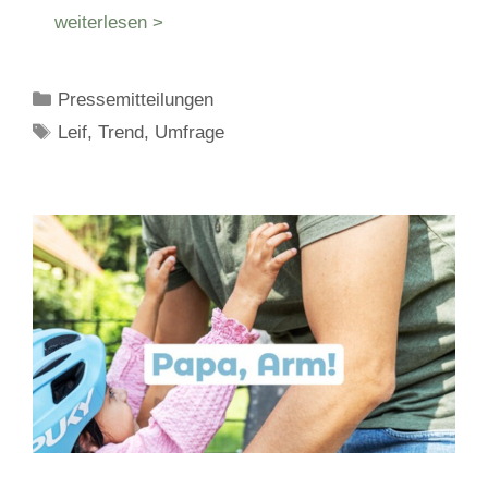
weiterlesen >
Kategorien
Pressemitteilungen
Schlagwörter
Leif
,
Trend
,
Umfrage