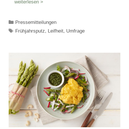
weiterlesen >
Kategorien
Pressemitteilungen
Schlagwörter
Frühjahrsputz
,
Leifheit
,
Umfrage