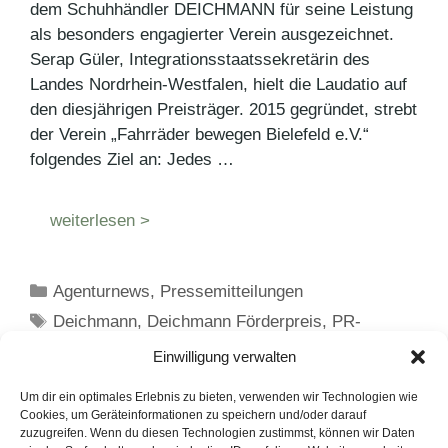
dem Schuhhändler DEICHMANN für seine Leistung
als besonders engagierter Verein ausgezeichnet.
Serap Güler, Integrationsstaatssekretärin des
Landes Nordrhein-Westfalen, hielt die Laudatio auf
den diesjährigen Preisträger. 2015 gegründet, strebt
der Verein „Fahrräder bewegen Bielefeld e.V.“
folgendes Ziel an: Jedes …
weiterlesen >
Kategorien
Agenturnews
,
Pressemitteilungen
Schlagwörter
Deichmann
,
Deichmann Förderpreis
,
PR-
Agentur
Einwilligung verwalten
Um dir ein optimales Erlebnis zu bieten, verwenden wir Technologien wie
Cookies, um Geräteinformationen zu speichern und/oder darauf
zuzugreifen. Wenn du diesen Technologien zustimmst, können wir Daten
Seite
Seite
Seite
Seite
←
Zurück
1
2
3
…
9
Weiter
→