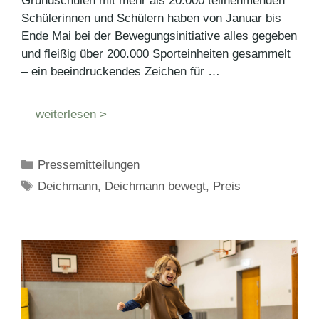
Grundschulen mit mehr als 20.000 teilnehmenden
Schülerinnen und Schülern haben von Januar bis
Ende Mai bei der Bewegungsinitiative alles gegeben
und fleißig über 200.000 Sporteinheiten gesammelt
– ein beeindruckendes Zeichen für …
weiterlesen >
Kategorien
Pressemitteilungen
Schlagwörter
Deichmann
,
Deichmann bewegt
,
Preis