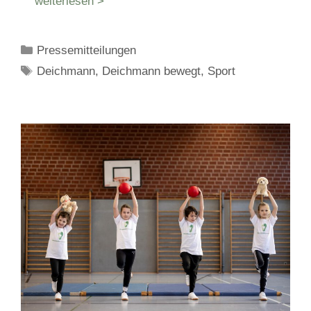
weiterlesen >
Kategorien
Pressemitteilungen
Schlagwörter
Deichmann
,
Deichmann bewegt
,
Sport