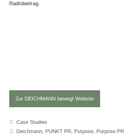
Radiobeitrag.
Zur DEICHMANN bewegt Website
Kategorien
Case Studies
Schlagwörter
Deichmann
,
PUNKT PR
,
Purpose
,
Purpose PR