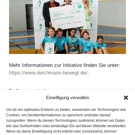
Mehr Informationen zur Initiative finden Sie unter:
https://www.deichmann-bewegt.de/
.
Kategorien
Pressemitteilungen
Einwilligung verwalten
Schlagwörter
Deichmann
,
Deichmann bewegt
,
Preis
Neudorffs Presse-Event lockte zahlreiche Gäste
Um dir ein optimales Erlebnis zu bieten, verwenden wir Technologien wie
Cookies, um Geräteinformationen zu speichern und/oder darauf
nach Hamburg
zuzugreifen. Wenn du diesen Technologien zustimmst, können wir Daten
wie das Surfverhalten oder eindeutige IDs auf dieser Website verarbeiten.
Mitsubishi Motors in Deutschland
Wenn du deine Einwilligung nicht erteilst oder zurückziehst, können