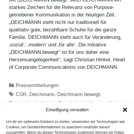
starkes Zeichen für die Relevanz von Purpose-
getriebener Kommunikation in der heutigen Zeit.
„DEICHMANN steht nicht nur traditionell für
qualitativ gute, bezahlbare Schuhe für die ganze
Familie. DEICHMANN steht auch für Veränderung,
‚sozial‘, ‚modern‘ und ‚für alle‘. Die Initiative
„DEICHMANN bewegt“ ist für uns daher eine
Herzensangelegenheit“, sagt Christian Hinkel, Head
of Corporate Communications von DEICHMANN.
Kategorien
Pressemitteilungen
Schlagwörter
CSR
,
Deichmann
,
Deichmann bewegt
,
Deutschlands fitteste Grundschule
,
Kommunikation
,
Einwilligung verwalten
PUNKT PR
Wie sinnvoll ist eine politische Position für ein
Um dir ein optimales Erlebnis zu bieten, verwenden wir Technologien wie
Cookies, um Geräteinformationen zu speichern und/oder darauf
Unternehmen
zuzugreifen. Wenn du diesen Technologien zustimmst, können wir Daten