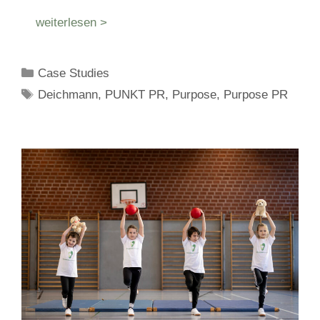
weiterlesen >
Kategorien
Case Studies
Schlagwörter
Deichmann
,
PUNKT PR
,
Purpose
,
Purpose PR