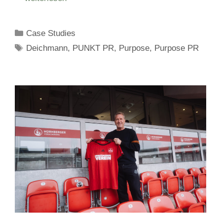
Kategorien
Case Studies
Schlagwörter
Deichmann
,
PUNKT PR
,
Purpose
,
Purpose PR