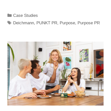
Kategorien
Case Studies
Schlagwörter
Deichmann
,
PUNKT PR
,
Purpose
,
Purpose PR