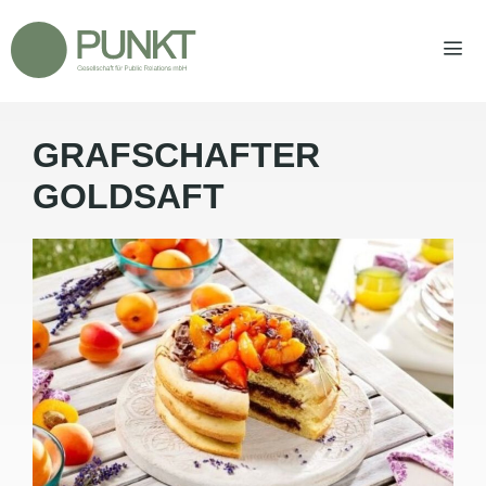
Zum
Inhalt
springen
GRAFSCHAFTER
Men
GOLDSAFT