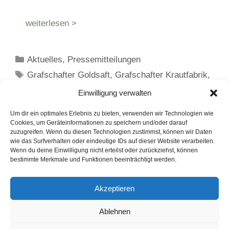
weiterlesen >
Kategorien
Aktuelles
,
Pressemitteilungen
Schlagwörter
Grafschafter Goldsaft
,
Grafschafter Krautfabrik
,
Rezept mit Grafschafter Goldsaft
Einwilligung verwalten
Um dir ein optimales Erlebnis zu bieten, verwenden wir Technologien wie
Cookies, um Geräteinformationen zu speichern und/oder darauf
zuzugreifen. Wenn du diesen Technologien zustimmst, können wir Daten
Seite
Seite
Seite
1
2
…
4
Weiter
→
wie das Surfverhalten oder eindeutige IDs auf dieser Website verarbeiten.
Wenn du deine Einwilligung nicht erteilst oder zurückziehst, können
bestimmte Merkmale und Funktionen beeinträchtigt werden.
LinkedIn
Instagram
Akzeptieren
English Version
Ablehnen
Datenschutzerklärung
Impressum
Cookie-Hinweise