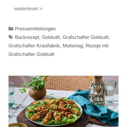
weiterlesen >
Kategorien
Pressemitteilungen
Schlagwörter
Backrezept
,
Goldsaft
,
Grafschafter Goldsaft
,
Grafschafter Krautfabrik
,
Muttertag
,
Rezept mit
Grafschafter Goldsaft