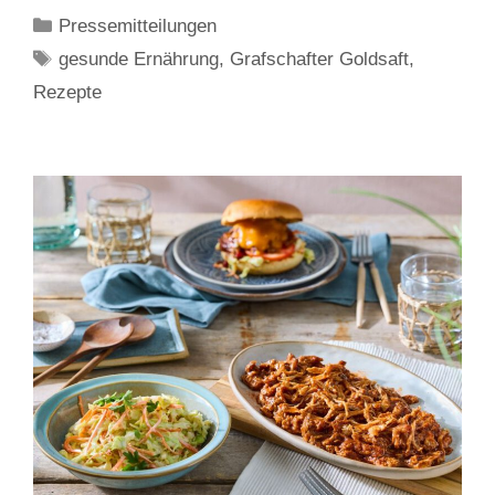
Kategorien
Pressemitteilungen
Schlagwörter
gesunde Ernährung
,
Grafschafter Goldsaft
,
Rezepte