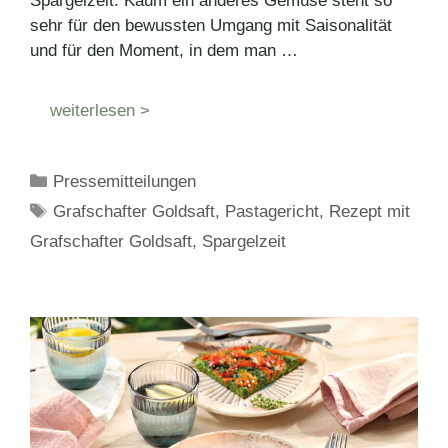
Spargelzeit. Kaum ein anderes Gemüse steht so
sehr für den bewussten Umgang mit Saisonalität
und für den Moment, in dem man …
weiterlesen >
Kategorien
Pressemitteilungen
Schlagwörter
Grafschafter Goldsaft
,
Pastagericht
,
Rezept mit
Grafschafter Goldsaft
,
Spargelzeit