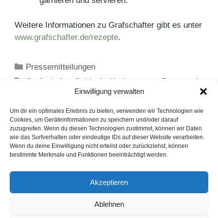
garnieren und servieren.
Weitere Informationen zu Grafschafter gibt es unter
www.grafschafter.de/rezepte
.
Kategorien
Pressemitteilungen
Schlagwörter
Grafschafter Goldsaft
,
Herbstrezept
,
Rezept mit
Einwilligung verwalten
Grafschafter Goldsaft
,
Rezepte
Pflanzliches Schmalz weckt „alle Sinne“
Um dir ein optimales Erlebnis zu bieten, verwenden wir Technologien wie
Cookies, um Geräteinformationen zu speichern und/oder darauf
Die 4-Tage-Woche: Ein Blick in die Zukunft der
zuzugreifen. Wenn du diesen Technologien zustimmst, können wir Daten
wie das Surfverhalten oder eindeutige IDs auf dieser Website verarbeiten.
Arbeit
Wenn du deine Einwilligung nicht erteilst oder zurückziehst, können
bestimmte Merkmale und Funktionen beeinträchtigt werden.
LinkedIn
Instagram
Akzeptieren
English Version
Ablehnen
Datenschutzerklärung
Impressum
Cookie-Hinweise