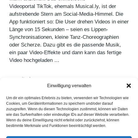
Videoportal TikTok, ehemals Musical.ly, ist der
aufstrebende Stern am Social-Media-Himmel. Die
App funktioniert so: Die User drehen Videos in einer
Länge von 15 Sekunden – seien es Lippen-
Synchronisationen, kleine Tanz-Choreographien
oder Scherze. Dazu gibt es die passende Musik,
ein paar Video-Effekte und dann kann das fertige
Video hochgeladen …
weiterlesen >
Einwilligung verwalten
Um dir ein optimales Erlebnis zu bieten, verwenden wir Technologien wie
Kategorien
PR Blog
Cookies, um Geräteinformationen zu speichern und/oder darauf
Schlagwörter
zuzugreifen. Wenn du diesen Technologien zustimmst, können wir Daten
App
,
KI
,
TikTok
wie das Surfverhalten oder eindeutige IDs auf dieser Website verarbeiten.
Wenn du deine Einwilligung nicht erteilst oder zurückziehst, können
bestimmte Merkmale und Funktionen beeinträchtigt werden.