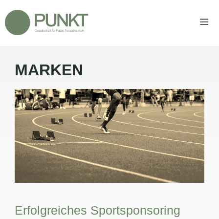
Zum
Inhalt
springen
MARKEN
Men
Erfolgreiches Sportsponsoring