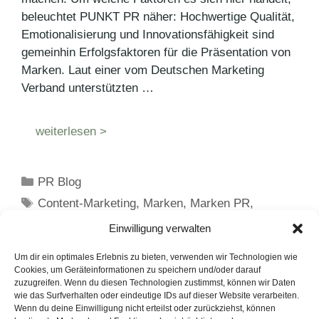
beleuchtet PUNKT PR näher: Hochwertige Qualität,
Emotionalisierung und Innovationsfähigkeit sind
gemeinhin Erfolgsfaktoren für die Präsentation von
Marken. Laut einer vom Deutschen Marketing
Verband unterstützten …
weiterlesen >
Kategorien
PR Blog
Schlagwörter
Content-Marketing
,
Marken
,
Marken PR
,
Marketing
,
PR
Einwilligung verwalten
Um dir ein optimales Erlebnis zu bieten, verwenden wir Technologien wie
Cookies, um Geräteinformationen zu speichern und/oder darauf
zuzugreifen. Wenn du diesen Technologien zustimmst, können wir Daten
Seite
Seite
←
Zurück
1
2
wie das Surfverhalten oder eindeutige IDs auf dieser Website verarbeiten.
Wenn du deine Einwilligung nicht erteilst oder zurückziehst, können