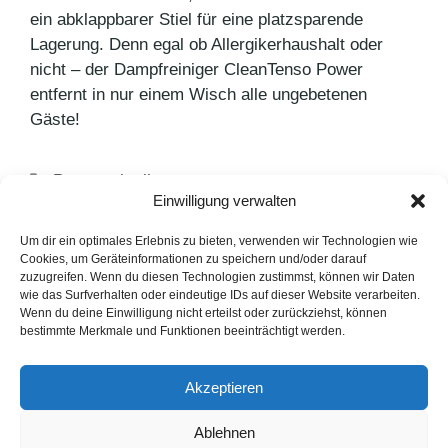
ein abklappbarer Stiel für eine platzsparende
Lagerung. Denn egal ob Allergikerhaushalt oder
nicht – der Dampfreiniger CleanTenso Power
entfernt in nur einem Wisch alle ungebetenen
Gäste!
Kategorien
Pressemitteilungen
Einwilligung verwalten
Schlagwörter
Frühjahrsputz
,
Leifheit
,
Umfrage
Bridgestone mit Athleten zu den Olympischen
Um dir ein optimales Erlebnis zu bieten, verwenden wir Technologien wie
Cookies, um Geräteinformationen zu speichern und/oder darauf
Spielen Paris 2024
zuzugreifen. Wenn du diesen Technologien zustimmst, können wir Daten
wie das Surfverhalten oder eindeutige IDs auf dieser Website verarbeiten.
Spitzenleistung live erleben
Wenn du deine Einwilligung nicht erteilst oder zurückziehst, können
bestimmte Merkmale und Funktionen beeinträchtigt werden.
LinkedIn
Instagram
Akzeptieren
English Version
Ablehnen