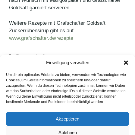
nach Wunsch mit Mangospalten und Grafschafter
Goldsaft garniert servieren.
Weitere Rezepte mit Grafschafter Goldsaft
Zuckerrübensirup gibt es auf
www.grafschafter.de/rezepte
Kategorien
Pressemitteilungen
Einwilligung verwalten
Schlagwörter
Backen
,
Dessert
,
Grafschafter
,
Grafschafter
Goldsaft
,
Grafschafter Krautfabrik
Um dir ein optimales Erlebnis zu bieten, verwenden wir Technologien wie
Cookies, um Geräteinformationen zu speichern und/oder darauf
Workout mit Fabian Hambüchen
zuzugreifen. Wenn du diesen Technologien zustimmst, können wir Daten
wie das Surfverhalten oder eindeutige IDs auf dieser Website verarbeiten.
Erfolgsformel eines Olympiasiegers
Wenn du deine Einwilligung nicht erteilst oder zurückziehst, können
bestimmte Merkmale und Funktionen beeinträchtigt werden.
LinkedIn
Instagram
Akzeptieren
English Version
Ablehnen