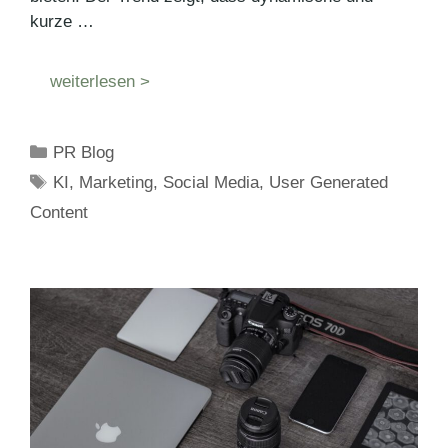
kurze …
weiterlesen >
Kategorien
PR Blog
Schlagwörter
KI
,
Marketing
,
Social Media
,
User Generated
Content