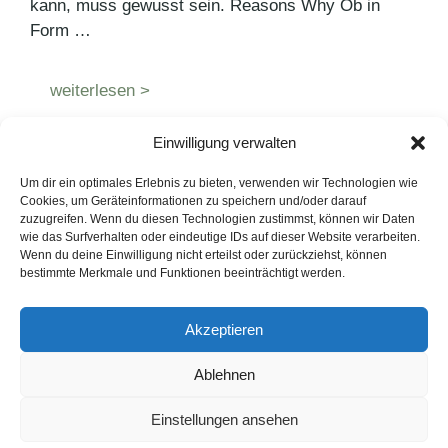
kann, muss gewusst sein. Reasons Why Ob in
Form …
weiterlesen >
Einwilligung verwalten
Kategorien
PR Blog
Um dir ein optimales Erlebnis zu bieten, verwenden wir Technologien wie
Schlagwörter
Krisenkommunikation
,
PR
,
Social Media
Cookies, um Geräteinformationen zu speichern und/oder darauf
zuzugreifen. Wenn du diesen Technologien zustimmst, können wir Daten
Marketing
,
User Generated Content
wie das Surfverhalten oder eindeutige IDs auf dieser Website verarbeiten.
Wenn du deine Einwilligung nicht erteilst oder zurückziehst, können
bestimmte Merkmale und Funktionen beeinträchtigt werden.
LinkedIn
Instagram
Akzeptieren
English Version
Ablehnen
Datenschutzerklärung
Impressum
Cookie-Hinweise
Einstellungen ansehen
FAQ