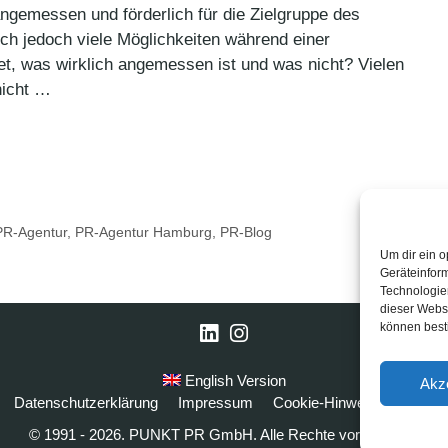
angemessen und förderlich für die Zielgruppe des
ch jedoch viele Möglichkeiten während einer
t, was wirklich angemessen ist und was nicht? Vielen
nicht …
PR-Agentur
,
PR-Agentur Hamburg
,
PR-Blog
Um dir ein o
Geräteinfor
Technologien
dieser Websi
können best
LinkedIn
Instagram
English Version
Akz
Datenschutzerklärung
Impressum
Cookie-Hinweise
FAQ
© 1991 - 2026. PUNKT PR GmbH. Alle Rechte vorbehalten.