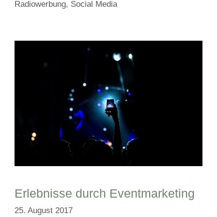
Radiowerbung
,
Social Media
Erlebnisse durch Eventmarketing
25. August 2017