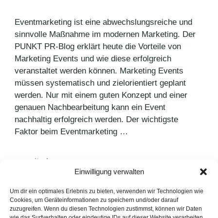
Eventmarketing ist eine abwechslungsreiche und
sinnvolle Maßnahme im modernen Marketing. Der
PUNKT PR-Blog erklärt heute die Vorteile von
Marketing Events und wie diese erfolgreich
veranstaltet werden können. Marketing Events
müssen systematisch und zielorientiert geplant
werden. Nur mit einem guten Konzept und einer
genauen Nachbearbeitung kann ein Event
nachhaltig erfolgreich werden. Der wichtigste
Faktor beim Eventmarketing …
weiterlesen >
Einwilligung verwalten
Um dir ein optimales Erlebnis zu bieten, verwenden wir Technologien wie
Kategorien
PR Blog
Cookies, um Geräteinformationen zu speichern und/oder darauf
Schlagwörter
zuzugreifen. Wenn du diesen Technologien zustimmst, können wir Daten
Content
,
Eventmarketing
,
Marketing
wie das Surfverhalten oder eindeutige IDs auf dieser Website verarbeiten.