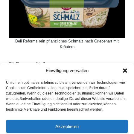
Deli Reforms rein pflanzliches Schmalz nach Griebenart mit
Kräutern
Kategorien
Pressemitteilungen
Einwilligung verwalten
Schlagwörter
Deli Reform
,
Herbstrezept
,
Rezepte
,
Schmalz
Mitsubishi gratuliert Deutschland zum ersten
Um dir ein optimales Erlebnis zu bieten, verwenden wir Technologien wie
Cookies, um Geräteinformationen zu speichern und/oder darauf
Basketball-Weltmeister-Titel
zuzugreifen. Wenn du diesen Technologien zustimmst, können wir Daten
wie das Surfverhalten oder eindeutige IDs auf dieser Website verarbeiten.
Süßlich vollmundiges Rote Bete-Apfel-Galette
Wenn du deine Einwilligung nicht erteilst oder zurückziehst, können
bestimmte Merkmale und Funktionen beeinträchtigt werden.
LinkedIn
Instagram
Akzeptieren