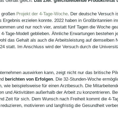
das Gehalt gleich.
Das Ziel: gleichbleibende Produktivität
n großen
Projekt der 4-Tage-Woche
. Der deutsche Versuch i
ves Ergebnis erzielen konnte. 2022 haben in Großbritannien 
ommen und nur noch vier, anstatt fünf Tagen die Woche gea
-Tage-Modell geblieben. Ähnliche Erwartungen bestehen jetz
ohl das Gehalt als auch die Arbeitsleistung auf demselben N
24 statt. Im Anschluss wird der Versuch durch die Universi
nternehmen auswirken kann, zeigt nicht nur das britische Pil
und
berichten von Erfolgen
. Die 32-Stunden-Woche ermöglich
n, wie beispielsweise für einen Arztbesuch. Die Mitarbeite
sen und Aktivitäten außerhalb der Arbeit zu konzentrieren. 
d Zeit für sich. Dem Wunsch nach Freiheit kommt die 4-Ta
reduzieren, motivieren und langfristig die Gesundheit verb