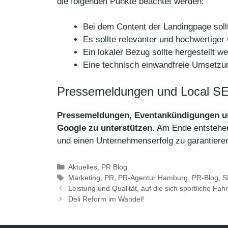
die folgenden Punkte beachtet werden:
Bei dem Content der Landingpage soll
Es sollte relevanter und hochwertiger
Ein lokaler Bezug sollte hergestellt 
Eine technisch einwandfreie Umsetzung
Pressemeldungen und Local S
Pressemeldungen, Eventankündigungen und
Google zu unterstützen.
Am Ende entstehen 
und einen Unternehmenserfolg zu garantiere
Kategorien
Aktuelles
,
PR Blog
Schlagwörter
Marketing
,
PR
,
PR-Agentur Hamburg
,
PR-Blog
,
S
Leistung und Qualität, auf die sich sportliche Fa
Deli Reform im Wandel!