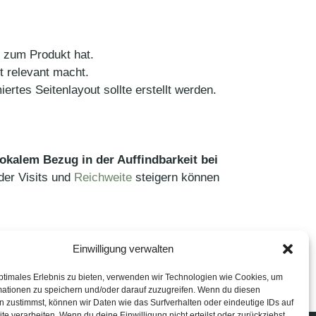
g zum Produkt hat.
t relevant macht.
rtes Seitenlayout sollte erstellt werden.
kalem Bezug in der Auffindbarkeit bei
der Visits und
Reichweite
steigern können
Einwilligung verwalten
ptimales Erlebnis zu bieten, verwenden wir Technologien wie Cookies, um
mationen zu speichern und/oder darauf zuzugreifen. Wenn du diesen
 zustimmst, können wir Daten wie das Surfverhalten oder eindeutige IDs auf
te verarbeiten. Wenn du deine Einwilligung nicht erteilst oder zurückziehst,