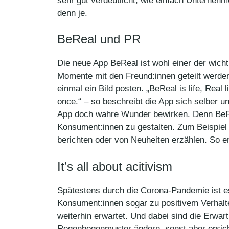
sehr gut verdeutlicht, wie einfach Unterneh
denn je.
BeReal und PR
Die neue App BeReal ist wohl einer der wich
Momente mit den Freund:innen geteilt werden 
einmal ein Bild posten. „BeReal is life, Real l
once.“ – so beschreibt die App sich selber 
App doch wahre Wunder bewirken. Denn BeRea
Konsument:innen zu gestalten. Zum Beispiel 
berichten oder von Neuheiten erzählen. So er
It’s all about acitivism
Spätestens durch die Corona-Pandemie ist e
Konsument:innen sogar zu positivem Verhalte
weiterhin erwartet. Und dabei sind die Erwa
Regenbogenmuster ändern, sonst aber ersicht