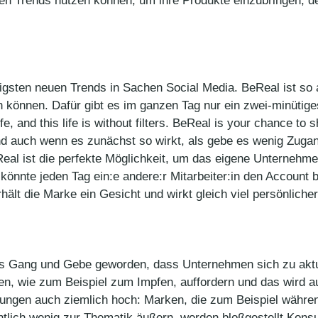
men Trends nutzen können, um ihre Produkte einzubringen, 
tigsten neuen Trends in Sachen Social Media. BeReal ist so 
können. Dafür gibt es im ganzen Tag nur ein zwei-minütiges 
ife, and this life is without filters. BeReal is your chance to
und auch wenn es zunächst so wirkt, als gebe es wenig Zuga
l ist die perfekte Möglichkeit, um das eigene Unternehme
könnte jeden Tag ein:e andere:r Mitarbeiter:in den Account
hält die Marke ein Gesicht und wirkt gleich viel persönliche
s Gang und Gebe geworden, dass Unternehmen sich zu aktue
n, wie zum Beispiel zum Impfen, auffordern und das wird a
rtungen auch ziemlich hoch: Marken, die zum Beispiel währe
lich wenig zur Thematik äußern, werden bloßgestellt Konsu