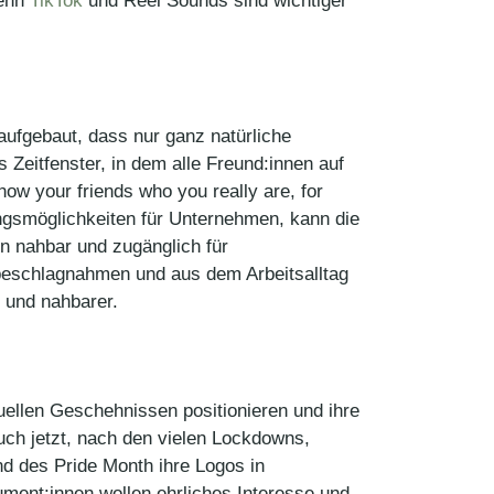
denn
TikTok
und Reel Sounds sind wichtiger
aufgebaut, dass nur ganz natürliche
Zeitfenster, in dem alle Freund:innen auf
 show your friends who you really are, for
ngsmöglichkeiten für Unternehmen, kann die
n nahbar und zugänglich für
 beschlagnahmen und aus dem Arbeitsalltag
r und nahbarer.
llen Geschehnissen positionieren und ihre
uch jetzt, nach den vielen Lockdowns,
nd des Pride Month ihre Logos in
ment:innen wollen ehrliches Interesse und