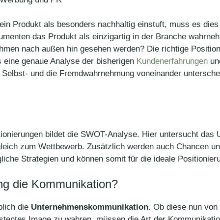
n Produkt als besonders nachhaltig einstuft, muss es dies
umenten das Produkt als einzigartig in der Branche wahrn
hmen nach außen hin gesehen werden? Die richtige Positionie
gs eine genaue Analyse der bisherigen
Kundenerfahrungen
und
ie Selbst- und die Fremdwahrnehmung voneinander untersche
tionierungen bildet die SWOT-Analyse. Hier untersucht das
leich zum Wettbewerb. Zusätzlich werden auch Chancen und
gliche Strategien und können somit für die ideale Positionie
rung die Kommunikation?
blich die
Unternehmenskommunikation
. Ob diese nun von
stentes Image zu wahren, müssen die Art der Kommunikation 