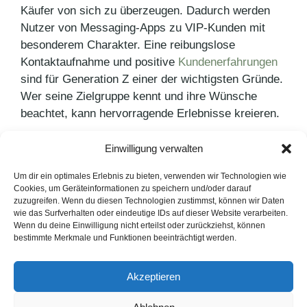
Käufer von sich zu überzeugen. Dadurch werden
Nutzer von Messaging-Apps zu VIP-Kunden mit
besonderem Charakter. Eine reibungslose
Kontaktaufnahme und positive
Kundenerfahrungen
sind für Generation Z einer der wichtigsten Gründe.
Wer seine Zielgruppe kennt und ihre Wünsche
beachtet, kann hervorragende Erlebnisse kreieren.
Einwilligung verwalten
Kategorien
PR Blog
Schlagwörter
Customer Experience
,
Generation Z
Um dir ein optimales Erlebnis zu bieten, verwenden wir Technologien wie
Cookies, um Geräteinformationen zu speichern und/oder darauf
Was ist eigentlich… E-Mail-Marketing?
zuzugreifen. Wenn du diesen Technologien zustimmst, können wir Daten
wie das Surfverhalten oder eindeutige IDs auf dieser Website verarbeiten.
Deutschlands sauberste WG gesucht
Wenn du deine Einwilligung nicht erteilst oder zurückziehst, können
bestimmte Merkmale und Funktionen beeinträchtigt werden.
LinkedIn
Instagram
Akzeptieren
English Version