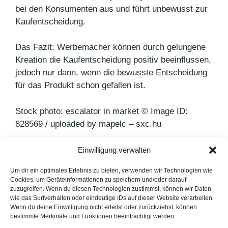
bei den Konsumenten aus und führt unbewusst zur
Kaufentscheidung.
Das Fazit: Werbemacher können durch gelungene
Kreation die Kaufentscheidung positiv beeinflussen,
jedoch nur dann, wenn die bewusste Entscheidung
für das Produkt schon gefallen ist.
Stock photo: escalator in market © Image ID:
828569 / uploaded by mapelc – sxc.hu
Einwilligung verwalten
Kategorien
PR Blog
Schlagwörter
Werbung
Um dir ein optimales Erlebnis zu bieten, verwenden wir Technologien wie
Cookies, um Geräteinformationen zu speichern und/oder darauf
PR-Krise vorbei: Kik auf Erfolgskurs
zuzugreifen. Wenn du diesen Technologien zustimmst, können wir Daten
wie das Surfverhalten oder eindeutige IDs auf dieser Website verarbeiten.
Social Media verändert Testimonialwerbung
Wenn du deine Einwilligung nicht erteilst oder zurückziehst, können
bestimmte Merkmale und Funktionen beeinträchtigt werden.