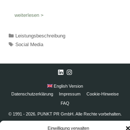
weiterlesen >
Kategorien
Leistungsbeschreibung
Schlagwörter
Social Media
LinkedIn
Instagram
English Version
Datenschutzerklärung
Impressum
Cookie-Hinweise
FAQ
© 1991 - 2026. PUNKT PR GmbH. Alle Rechte vorbehalten.
Einwilligung verwalten