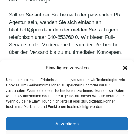
Sollten Sie auf der Suche nach der passenden PR
Agentur sein, wenden Sie sich einfach an
bkolthoff@punkt-pr.de oder melden Sie sich gern
telefonisch unter 040-853760 0. Wir bieten Full-
Service in der Medienarbeit – von der Recherche
über den Versand bis zu multimedialen Konzepten.
Einwilligung verwalten
Kategorien
Leistungsbeschreibung
Schlagwörter
Pressearbeit
Um dir ein optimales Erlebnis zu bieten, verwenden wir Technologien wie
Cookies, um Geräteinformationen zu speichern und/oder darauf
Grenzen von Big Data
zuzugreifen. Wenn du diesen Technologien zustimmst, können wir Daten
wie das Surfverhalten oder eindeutige IDs auf dieser Website verarbeiten.
Dialog zu Kunden wird immer wichtiger
Wenn du deine Einwilligung nicht erteilst oder zurückziehst, können
bestimmte Merkmale und Funktionen beeinträchtigt werden.
LinkedIn
Instagram
Akzeptieren