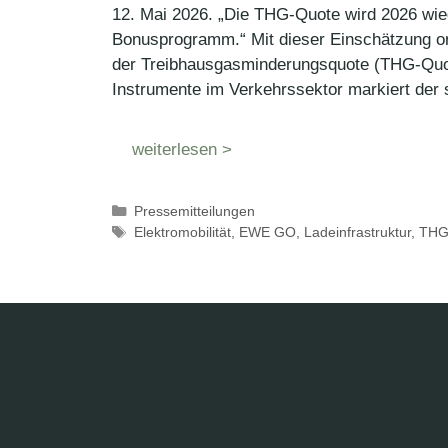
12. Mai 2026. „Die THG-Quote wird 2026 wied
Bonusprogramm.“ Mit dieser Einschätzung o
der Treibhausgasminderungsquote (THG-Quote)
Instrumente im Verkehrssektor markiert der
weiterlesen >
Kategorien
Pressemitteilungen
Schlagwörter
Elektromobilität
,
EWE GO
,
Ladeinfrastruktur
,
THG