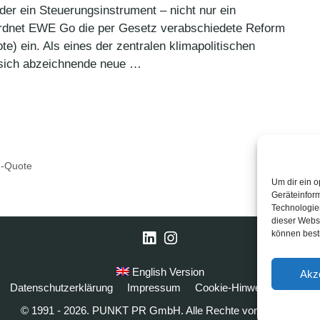
er ein Steuerungsinstrument – nicht nur ein
rdnet EWE Go die per Gesetz verabschiedete Reform
 ein. Als eines der zentralen klimapolitischen
 sich abzeichnende neue …
-Quote
Um dir ein o
Geräteinfor
Technologien
dieser Websi
können best
LinkedIn
Instagram
English Version
Akz
Datenschutzerklärung
Impressum
Cookie-Hinweise
FAQ
© 1991 - 2026. PUNKT PR GmbH. Alle Rechte vorbehalten.