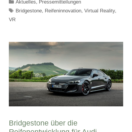
Kategorien
Aktuelles
,
Pressemitteilungen
Schlagwörter
Bridgestone
,
Reifeninnovation
,
Virtual Reality
,
VR
Bridgestone über die
Reifenentwicklung für Audi