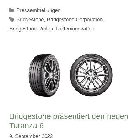
Kategorien
Pressemitteilungen
Schlagwörter
Bridgestone
,
Bridgestone Corporation
,
Bridgestone Reifen
,
Reifeninnovation
Bridgestone präsentiert den neuen
Turanza 6
9. September 2022