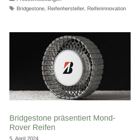
Schlagwörter
Bridgestone
,
Reifenhersteller
,
Reifeninnovation
Bridgestone präsentiert Mond-
Rover Reifen
5. April 2024