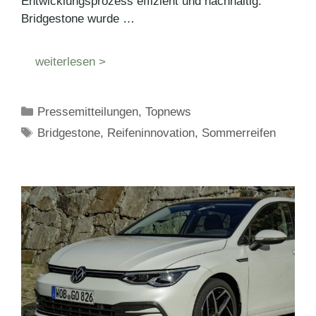
Entwicklungsprozess effizient und nachhaltig.
Bridgestone wurde …
weiterlesen >
Kategorien
Pressemitteilungen
,
Topnews
Schlagwörter
Bridgestone
,
Reifeninnovation
,
Sommerreifen