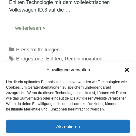
Enliten Technologie mit dem vollelektrischen
Volkswagen ID.3 auf die …
weiterlesen >
Kategorien
Pressemitteilungen
Schlagwörter
Bridgestone
,
Enliten
,
Reifeninnovation
,
Volkswagen
Einwilligung verwalten
Um dir ein optimales Erlebnis zu bieten, verwenden wir Technologien wie
Cookies, um Geräteinformationen zu speichern und/oder darauf
zuzugreifen. Wenn du diesen Technologien zustimmst, können wir Daten
Seite
Seite
1
2
Weiter
→
wie das Surfverhalten oder eindeutige IDs auf dieser Website verarbeiten.
Wenn du deine Einwilligung nicht erteilst oder zurückziehst, können
bestimmte Merkmale und Funktionen beeinträchtigt werden.
LinkedIn
Instagram
Akzeptieren