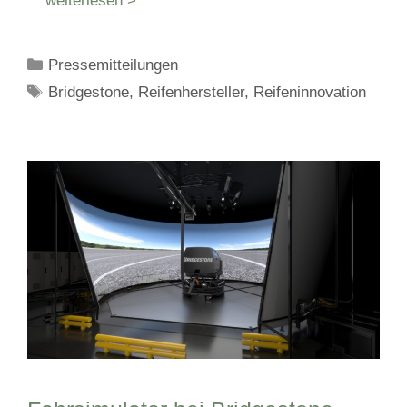
weiterlesen >
Kategorien
Pressemitteilungen
Schlagwörter
Bridgestone
,
Reifenhersteller
,
Reifeninnovation