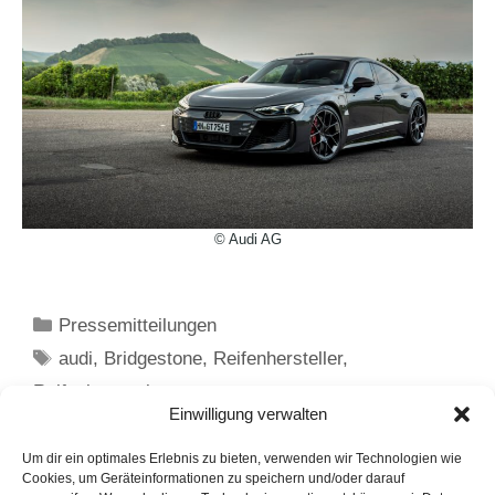
© Audi AG
Kategorien
Pressemitteilungen
Schlagwörter
audi
,
Bridgestone
,
Reifenhersteller
,
Reifeninnovation
Einwilligung verwalten
Neuer Outlander auf virtueller Tour nach
Deutschland – Teil 2
Um dir ein optimales Erlebnis zu bieten, verwenden wir Technologien wie
Cookies, um Geräteinformationen zu speichern und/oder darauf
Neuer Outlander auf virtueller Tour nach