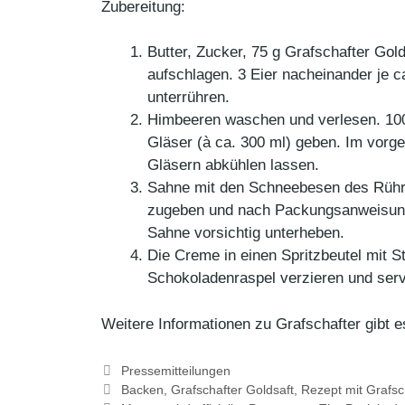
Zubereitung:
Butter, Zucker, 75 g Grafschafter Go
aufschlagen. 3 Eier nacheinander je 
unterrühren.
Himbeeren waschen und verlesen. 100 
Gläser (à ca. 300 ml) geben. Im vorge
Gläsern abkühlen lassen.
Sahne mit den Schneebesen des Rührge
zugeben und nach Packungsanweisung 
Sahne vorsichtig unterheben.
Die Creme in einen Spritzbeutel mit St
Schokoladenraspel verzieren und serv
Weitere Informationen zu Grafschafter gibt 
Kategorien
Pressemitteilungen
Schlagwörter
Backen
,
Grafschafter Goldsaft
,
Rezept mit Grafsc