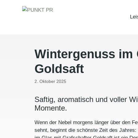
Zum
Inhalt
Lei
springen
Wintergenuss im G
Goldsaft
2. Oktober 2025
Saftig, aromatisch und voller W
Momente.
Wenn der Nebel morgens länger über den Feld
sehnt, beginnt die schönste Zeit des Jahres
im Glas mit Grafschafter Goldsaft ist ein De