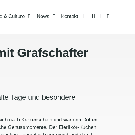
LinkedIn
Instagram
Language
e & Culture
News
Kontakt
it Grafschafter
kalte Tage und besondere
g sich nach Kerzenschein und warmen Düften
tliche Genussmomente. Der Eierlikör-Kuchen
gebacken, aromatisch verfeinert und damit