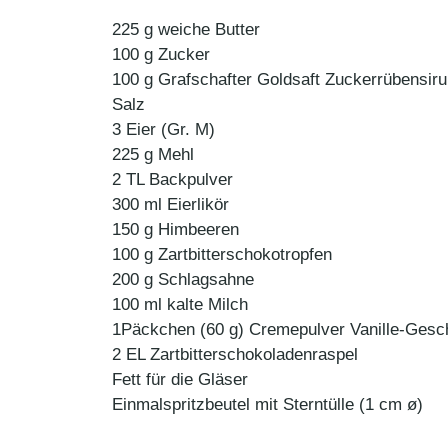
225 g weiche Butter
100 g Zucker
100 g Grafschafter Goldsaft Zuckerrübensir
Salz
3 Eier (Gr. M)
225 g Mehl
2 TL Backpulver
300 ml Eierlikör
150 g Himbeeren
100 g Zartbitterschokotropfen
200 g Schlagsahne
100 ml kalte Milch
1Päckchen (60 g) Cremepulver Vanille-Gesc
2 EL Zartbitterschokoladenraspel
Fett für die Gläser
Einmalspritzbeutel mit Sterntülle (1 cm ø)