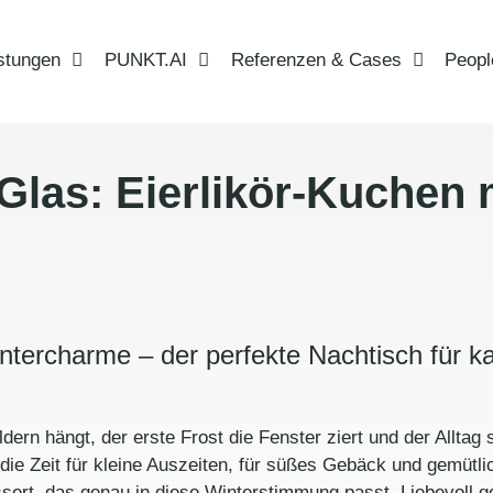
stungen
PUNKT.AI
Referenzen & Cases
Peopl
las: Eierlikör-Kuchen m
intercharme – der perfekte Nachtisch für 
ern hängt, der erste Frost die Fenster ziert und der Allta
: die Zeit für kleine Auszeiten, für süßes Gebäck und gemü
ssert, das genau in diese Winterstimmung passt. Liebevoll 