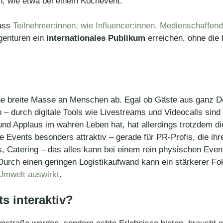
n, wie etwa bei einem Kochevent.
dass
Teilnehmer:innen, wie Influencer:innen, Medienschaffen
genturen ein
internationales Publikum
erreichen, ohne die
ne breite Masse an Menschen ab. Egal ob Gäste aus ganz D
– durch digitale Tools wie Livestreams und Videocalls sind
nd Applaus im wahren Leben hat, hat allerdings trotzdem di
de Events besonders attraktiv – gerade für PR-Profis, die ih
, Catering – das alles kann bei einem rein physischen Even
Durch einen geringen Logistikaufwand kann ein stärkerer Fok
 Umwelt auswirkt
.
s interaktiv?