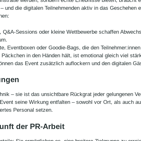
hnstraße werden, sondern echte Erlebnisse bieten, braucht 
 und die digitalen Teilnehmenden aktiv in das Geschehen ei
nen:
 Q&A-Sessions oder kleine Wettbewerbe schaffen Abwechslu
aum.
e, Eventboxen oder Goodie-Bags, die den Teilnehmer:innen 
äckchen in den Händen hält, ist emotional gleich viel stär
nnen das Event zusätzlich auflockern und den digitalen Gä
ungen
echnik – sie ist das unsichtbare Rückgrat jeder gelungenen V
 Event seine Wirkung entfalten – sowohl vor Ort, als auch a
ziertes Personal setzen.
unft der PR-Arbeit