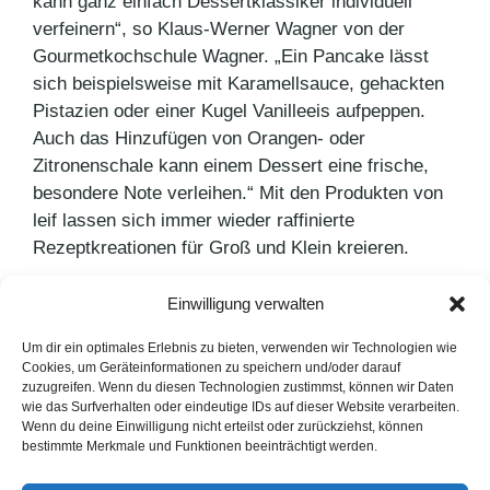
kann ganz einfach Dessertklassiker individuell
verfeinern“, so Klaus-Werner Wagner von der
Gourmetkochschule Wagner. „Ein Pancake lässt
sich beispielsweise mit Karamellsauce, gehackten
Pistazien oder einer Kugel Vanilleeis aufpeppen.
Auch das Hinzufügen von Orangen- oder
Zitronenschale kann einem Dessert eine frische,
besondere Note verleihen.“ Mit den Produkten von
leif lassen sich immer wieder raffinierte
Rezeptkreationen für Groß und Klein kreieren.
Einwilligung verwalten
Kategorien
Pressemitteilungen
Schlagwörter
Dessert
,
Leif
,
Umfrage
Um dir ein optimales Erlebnis zu bieten, verwenden wir Technologien wie
Cookies, um Geräteinformationen zu speichern und/oder darauf
Stilvolles Design trifft auf Funktionalität
zuzugreifen. Wenn du diesen Technologien zustimmst, können wir Daten
wie das Surfverhalten oder eindeutige IDs auf dieser Website verarbeiten.
Mitsubishi Motors in Deutschland
Wenn du deine Einwilligung nicht erteilst oder zurückziehst, können
bestimmte Merkmale und Funktionen beeinträchtigt werden.