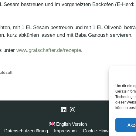
L Sesam bestreuen und im vorgeheizten Backofen (E-Herd: 2
hten, mit 1 EL Sesam bestreuen und mit 1 EL Olivenöl beträ
n, kurz abkühlen lassen und mit Baba Ganoush servieren.
es unter
www.grafschafter.de/rezepte
.
oldsaft
Um dir ein o
Geräteinfor
Technologien
dieser Websi
können best
LinkedIn
Instagram
English Version
Akz
Datenschutzerklärung
Impressum
Cookie-Hinweise
FAQ