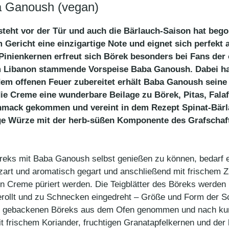
ba Ganoush (vegan)
steht vor der Tür und auch die Bärlauch-Saison hat beg
 Gericht eine einzigartige Note und eignet sich perfekt 
 Pinienkernen erfreut sich Börek besonders bei Fans der 
m Libanon stammende Vorspeise Baba Ganoush. Dabei han
dem offenen Feuer zubereitet erhält Baba Ganoush seine 
 die Creme eine wunderbare Beilage zu Börek, Pitas, Fala
schmack gekommen und vereint in dem Rezept Spinat-Bär
ge Würze mit der herb-süßen Komponente des Grafschaft
öreks mit Baba Ganoush selbst genießen zu können, bedarf 
 zart und aromatisch gegart und anschließend mit frischem 
n Creme püriert werden. Die Teigblätter des Böreks werden 
gerollt und zu Schnecken eingedreht – Größe und Form der 
isch gebackenen Böreks aus dem Ofen genommen und nach ku
t frischem Koriander, fruchtigen Granatapfelkernen und de