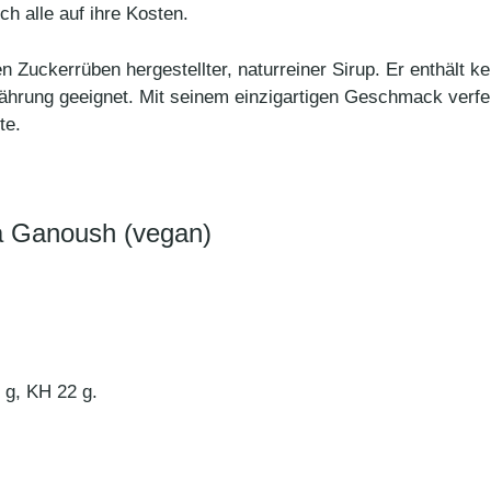
h alle auf ihre Kosten.
en Zuckerrüben hergestellter, naturreiner Sirup. Er enthält k
nährung geeignet. Mit seinem einzigartigen Geschmack verfei
te.
a Ganoush (vegan)
 g, KH 22 g.