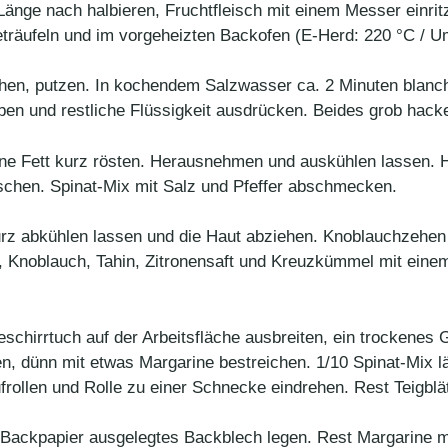
änge nach halbieren, Fruchtfleisch mit einem Messer einri
beträufeln und im vorgeheizten Backofen (E-Herd: 220 °C / U
hen, putzen. In kochendem Salzwasser ca. 2 Minuten blanc
ben und restliche Flüssigkeit ausdrücken. Beides grob hack
hne Fett kurz rösten. Herausnehmen und auskühlen lassen. H
schen. Spinat-Mix mit Salz und Pfeffer abschmecken.
 abkühlen lassen und die Haut abziehen. Knoblauchzehen s
, Knoblauch, Tahin, Zitronensaft und Kreuzkümmel mit eine
chirrtuch auf der Arbeitsfläche ausbreiten, ein trockenes G
gen, dünn mit etwas Margarine bestreichen. 1/10 Spinat-Mix l
ufrollen und Rolle zu einer Schnecke eindrehen. Rest Teigblä
Backpapier ausgelegtes Backblech legen. Rest Margarine mi