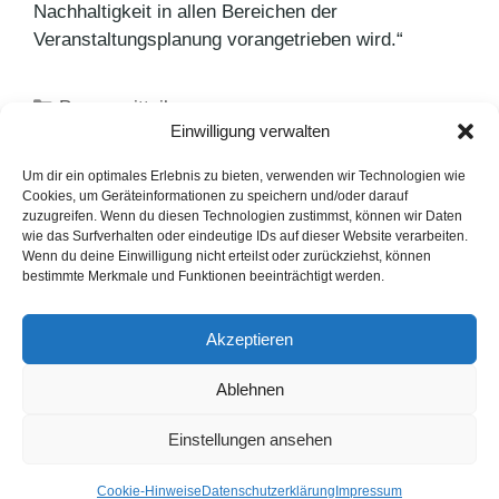
Nachhaltigkeit in allen Bereichen der
Veranstaltungsplanung vorangetrieben wird.“
Kategorien
Pressemitteilungen
Einwilligung verwalten
Schlagwörter
Food-Trend
,
Gastronomie
,
greenbox
,
Nachhaltigkeit
Um dir ein optimales Erlebnis zu bieten, verwenden wir Technologien wie
Cookies, um Geräteinformationen zu speichern und/oder darauf
Herbstputz aktuell wie nie
zuzugreifen. Wenn du diesen Technologien zustimmst, können wir Daten
wie das Surfverhalten oder eindeutige IDs auf dieser Website verarbeiten.
Maximale Sichtbarkeit bei Tag und Nacht
Wenn du deine Einwilligung nicht erteilst oder zurückziehst, können
bestimmte Merkmale und Funktionen beeinträchtigt werden.
LinkedIn
Instagram
Akzeptieren
English Version
Ablehnen
Datenschutzerklärung
Impressum
Cookie-Hinweise
Einstellungen ansehen
FAQ
© 1991 - 2026. PUNKT PR GmbH. Alle Rechte vorbehalten.
Cookie-Hinweise
Datenschutzerklärung
Impressum