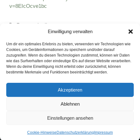
v=8EIcOcve1bc
Kategorien
Pressemitteilungen
Einwilligung verwalten
Schlagwörter
Festivals
,
greenbox
,
OMR
3 Marketingtrends der Zukunft
Um dir ein optimales Erlebnis zu bieten, verwenden wir Technologien wie
Cookies, um Geräteinformationen zu speichern und/oder darauf
Bridgestone dominiert das 8-Stunden-Rennen
zuzugreifen. Wenn du diesen Technologien zustimmst, können wir Daten
wie das Surfverhalten oder eindeutige IDs auf dieser Website verarbeiten.
von Suzuka
Wenn du deine Einwilligung nicht erteilst oder zurückziehst, können
bestimmte Merkmale und Funktionen beeinträchtigt werden.
LinkedIn
Instagram
Akzeptieren
English Version
Ablehnen
Datenschutzerklärung
Impressum
Cookie-Hinweise
Einstellungen ansehen
FAQ
© 1991 - 2026. PUNKT PR GmbH. Alle Rechte vorbehalten.
Cookie-Hinweise
Datenschutzerklärung
Impressum