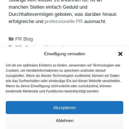
manchen Stellen einfach Geduld und
Durchhaltevermögen geboten, was darüber hinaus
erfolgreiche und
professionelle PR
ausmacht.
Kategorien
PR Blog
Schlagwörter
PR
,
Start-up
,
Unternehmen
Einwilligung verwalten
Bridgestone und Webfleet auf der IAA
Transportation 2022
Um dir ein optimales Erlebnis zu bieten, verwenden wir Technologien wie
Cookies, um Geräteinformationen zu speichern und/oder darauf
Fluffig, cremig oder Ei – die Deutschen mögen
zuzugreifen. Wenn du diesen Technologien zustimmst, können wir Daten
wie das Surfverhalten oder eindeutige IDs auf dieser Website verarbeiten.
es süß und herzhaft
Wenn du deine Einwilligung nicht erteilst oder zurückziehst, können
bestimmte Merkmale und Funktionen beeinträchtigt werden.
LinkedIn
Instagram
Akzeptieren
English Version
Ablehnen
Datenschutzerklärung
Impressum
Cookie-Hinweise