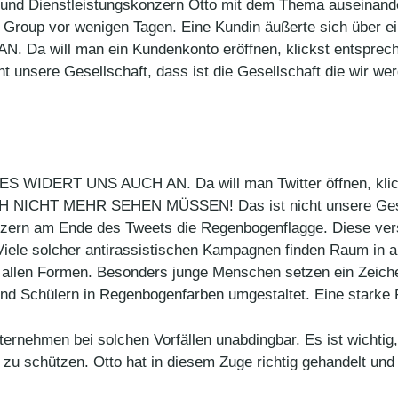
 und Dienstleistungskonzern Otto mit dem Thema auseinande
o Group vor wenigen Tagen. Eine Kundin äußerte sich über 
 Da will man ein Kundenkonto eröffnen, klickst entsprech
sere Gesellschaft, dass ist die Gesellschaft die wir we
„ES WIDERT UNS AUCH AN. Da will man Twitter öffnen, klick
 NICHT MEHR SEHEN MÜSSEN! Das ist nicht unsere Gesel
nzern am Ende des Tweets die Regenbogenflagge. Diese verst
Viele solcher antirassistischen Kampagnen finden Raum in a
 allen Formen. Besonders junge Menschen setzen ein Zeic
und Schülern in Regenbogenfarben umgestaltet. Eine starke
rnehmen bei solchen Vorfällen unabdingbar. Es ist wichtig
n zu schützen. Otto hat in diesem Zuge richtig gehandelt un