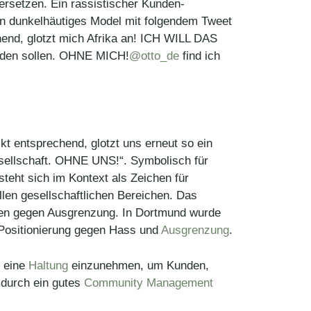
rsetzen. Ein rassistischer Kunden-
ein dunkelhäutiges Model mit folgendem Tweet
end, glotzt mich Afrika an! ICH WILL DAS
rden sollen. OHNE MICH!
@otto_de
find ich
t entsprechend, glotzt uns erneut so ein
lschaft. OHNE UNS!“. Symbolisch für
eht sich im Kontext als Zeichen für
llen gesellschaftlichen Bereichen. Das
hen gegen Ausgrenzung. In Dortmund wurde
 Positionierung gegen Hass und
Ausgrenzung
.
, eine
Haltung
einzunehmen, um Kunden,
d durch ein gutes
Community Management