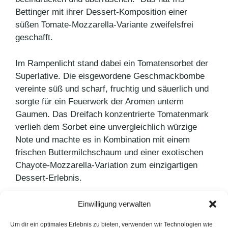
Bettinger mit ihrer Dessert-Komposition einer
süßen Tomate-Mozzarella-Variante zweifelsfrei
geschafft.
Im Rampenlicht stand dabei ein Tomatensorbet der
Superlative. Die eisgewordene Geschmackbombe
vereinte süß und scharf, fruchtig und säuerlich und
sorgte für ein Feuerwerk der Aromen unterm
Gaumen. Das Dreifach konzentrierte Tomatenmark
verlieh dem Sorbet eine unvergleichlich würzige
Note und machte es in Kombination mit einem
frischen Buttermilchschaum und einer exotischen
Chayote-Mozzarella-Variation zum einzigartigen
Dessert-Erlebnis.
Einwilligung verwalten
Kategorien
Agenturnews
,
Pressemitteilungen
Schlagwörter
Mutti
,
PR-Agentur
Um dir ein optimales Erlebnis zu bieten, verwenden wir Technologien wie