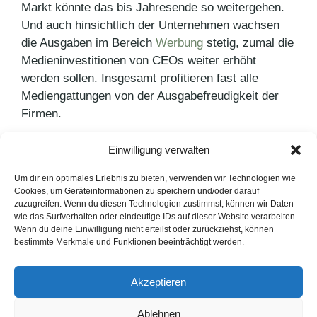
Markt könnte das bis Jahresende so weitergehen.
Und auch hinsichtlich der Unternehmen wachsen
die Ausgaben im Bereich
Werbung
stetig, zumal die
Medieninvestitionen von CEOs weiter erhöht
werden sollen. Insgesamt profitieren fast alle
Mediengattungen von der Ausgabefreudigkeit der
Firmen.
Einwilligung verwalten
Kategorien
PR Blog
Schlagwörter
Konsum
,
Studie
,
Werbemarkt
,
Werbung
Um dir ein optimales Erlebnis zu bieten, verwenden wir Technologien wie
Cookies, um Geräteinformationen zu speichern und/oder darauf
Neue Studie zu Content Marketing
zuzugreifen. Wenn du diesen Technologien zustimmst, können wir Daten
wie das Surfverhalten oder eindeutige IDs auf dieser Website verarbeiten.
Tipps fürs erste Date
Wenn du deine Einwilligung nicht erteilst oder zurückziehst, können
bestimmte Merkmale und Funktionen beeinträchtigt werden.
LinkedIn
Instagram
Akzeptieren
English Version
Ablehnen