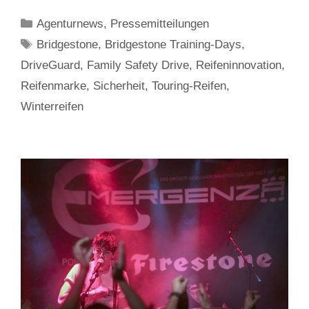
Kategorien
Agenturnews
,
Pressemitteilungen
Schlagwörter
Bridgestone
,
Bridgestone Training-Days
,
DriveGuard
,
Family Safety Drive
,
Reifeninnovation
,
Reifenmarke
,
Sicherheit
,
Touring-Reifen
,
Winterreifen