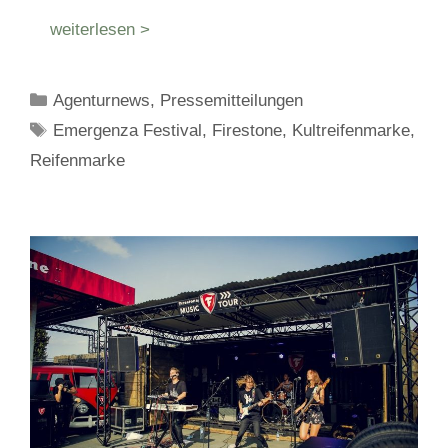
weiterlesen >
Kategorien
Agenturnews
,
Pressemitteilungen
Schlagwörter
Emergenza Festival
,
Firestone
,
Kultreifenmarke
,
Reifenmarke