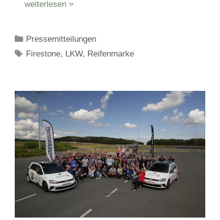
weiterlesen >
Kategorien
Pressemitteilungen
Schlagwörter
Firestone
,
LKW
,
Reifenmarke