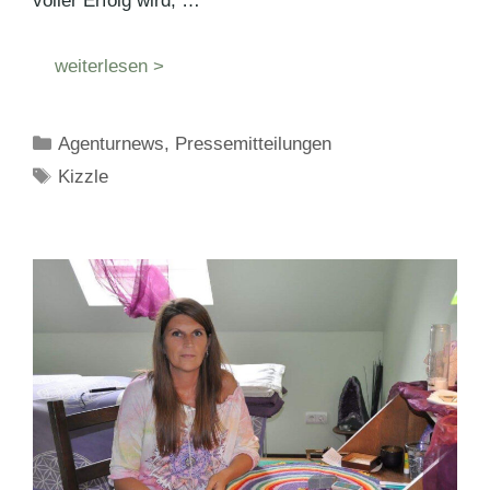
voller Erfolg wird, …
weiterlesen >
Kategorien
Agenturnews
,
Pressemitteilungen
Schlagwörter
Kizzle