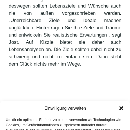
deswegen sollten Lebensziele und Wünsche auch
nie von außen vorgeschrieben werden.
„Unerreichbare Ziele und Ideale machen
unglücklich. Hinterfragen Sie Ihre Ziele und Träume
und entwickeln Sie realistische Erwartungen“, sagt
Jost. Auf Kizzle bietet sie daher auch
Lebensanalysen an. Die Ziele sollten dabei nicht zu
schwierig und nicht zu einfach sein. Dann steht
dem Glück nichts mehr im Wege.
Einwilligung verwalten
Kategorien
Pressemitteilungen
Schlagwörter
Kizzle
,
PR-Agentur Hamburg
,
PUNKT PR
Um dir ein optimales Erlebnis zu bieten, verwenden wir Technologien wie
Cookies, um Geräteinformationen zu speichern und/oder darauf
Bittersüßer Herbst