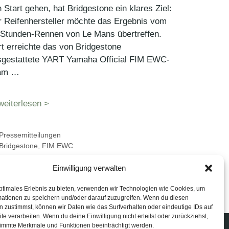
 Start gehen, hat Bridgestone ein klares Ziel:
 Reifenhersteller möchte das Ergebnis vom
-Stunden-Rennen von Le Mans übertreffen.
t erreichte das von Bridgestone
sgestattete YART Yamaha Official FIM EWC-
am …
weiterlesen >
Kategorien
Pressemitteilungen
Schlagwörter
Bridgestone
,
FIM EWC
Einwilligung verwalten
ptimales Erlebnis zu bieten, verwenden wir Technologien wie Cookies, um
mationen zu speichern und/oder darauf zuzugreifen. Wenn du diesen
 zustimmst, können wir Daten wie das Surfverhalten oder eindeutige IDs auf
te verarbeiten. Wenn du deine Einwilligung nicht erteilst oder zurückziehst,
immte Merkmale und Funktionen beeinträchtigt werden.