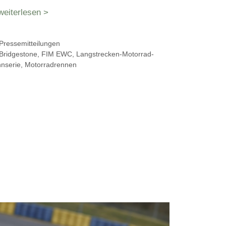
weiterlesen >
Kategorien
Pressemitteilungen
Schlagwörter
Bridgestone
,
FIM EWC
,
Langstrecken-Motorrad-
nserie
,
Motorradrennen