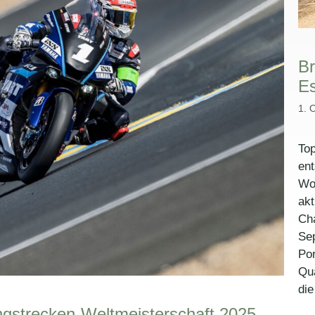
Br
Es
1. 
Top
ent
Wor
akt
Ch
Sep
Por
Qua
di
ngstrecken-Weltmeisterschaft 2025