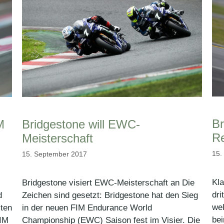
Br
M
Bridgestone will EWC-
R
Meisterschaft
15.
15. September 2017
Kla
Bridgestone visiert EWC-Meisterschaft an Die
dr
d
Zeichen sind gesetzt: Bridgestone hat den Sieg
we
zten
in der neuen FIM Endurance World
be
FIM
Championship (EWC) Saison fest im Visier. Die