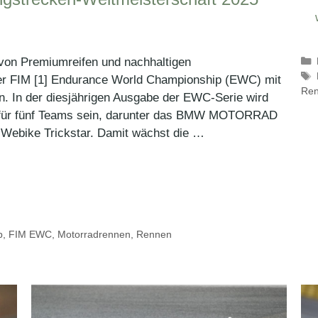
r von Premiumreifen und nachhaltigen
der FIM [1] Endurance World Championship (EWC) mit
Ren
en. In der diesjährigen Ausgabe der EWC-Serie wird
t für fünf Teams sein, darunter das BMW MOTORRAD
ike Trickstar. Damit wächst die …
p
,
FIM EWC
,
Motorradrennen
,
Rennen