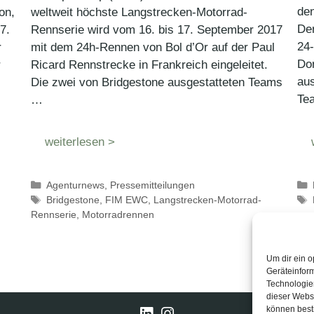
den
on,
weltweit höchste Langstrecken-Motorrad-
Der
7.
Rennserie wird vom 16. bis 17. September 2017
24
r
mit dem 24h-Rennen von Bol d’Or auf der Paul
Dor
r
Ricard Rennstrecke in Frankreich eingeleitet.
au
Die zwei von Bridgestone ausgestatteten Teams
Te
…
weiterlesen >
Kategorien
Agenturnews
,
Pressemitteilungen
Schlagwörter
Bridgestone
,
FIM EWC
,
Langstrecken-Motorrad-
Rennserie
,
Motorradrennen
Um dir ein o
Geräteinfor
Technologien
dieser Websi
können best
LinkedIn
Instagram