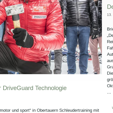
De
13.
Br
„De
Rei
Fah
Aut
aus
Gra
Die
grö
Okt
ter DriveGuard Technologie
…
 motor und sport“ in Obertauern Schleudertraining mit