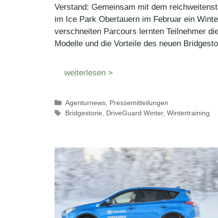
Verstand: Gemeinsam mit dem reichweitensta
im Ice Park Obertauern im Februar ein Winter
verschneiten Parcours lernten Teilnehmer die
Modelle und die Vorteile des neuen Bridges
weiterlesen >
Kategorien
Agenturnews
,
Pressemitteilungen
Schlagwörter
Bridgestone
,
DriveGuard Winter
,
Wintertraining