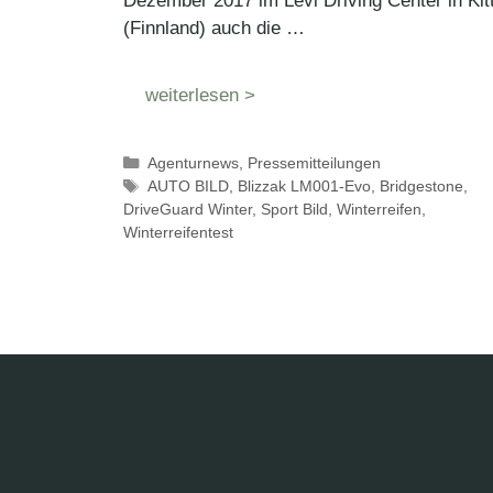
Dezember 2017 im Levi Driving Center in Kitt
(Finnland) auch die …
weiterlesen >
Kategorien
Agenturnews
,
Pressemitteilungen
Schlagwörter
AUTO BILD
,
Blizzak LM001-Evo
,
Bridgestone
,
DriveGuard Winter
,
Sport Bild
,
Winterreifen
,
Winterreifentest