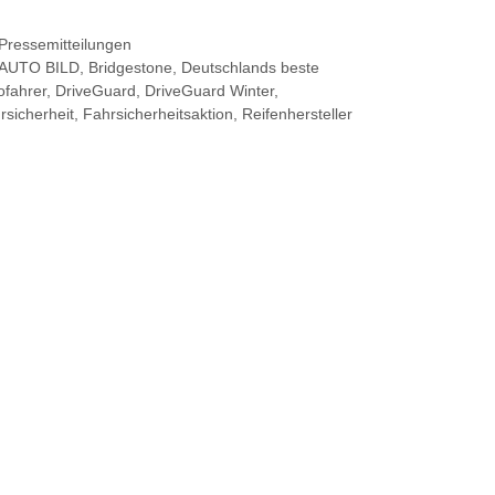
Kategorien
Pressemitteilungen
Schlagwörter
AUTO BILD
,
Bridgestone
,
Deutschlands beste
ofahrer
,
DriveGuard
,
DriveGuard Winter
,
rsicherheit
,
Fahrsicherheitsaktion
,
Reifenhersteller