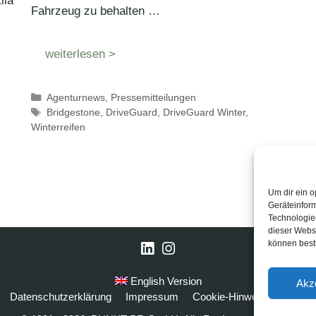
ilä
Fahrzeug zu behalten …
weiterlesen >
Kategorien
Agenturnews
,
Pressemitteilungen
Schlagwörter
Bridgestone
,
DriveGuard
,
DriveGuard Winter
,
Winterreifen
Um dir ein o
Geräteinfor
Technologien
dieser Websi
können best
LinkedIn
Instagram
English Version
Akz
Datenschutzerklärung
Impressum
Cookie-Hinweise
FAQ