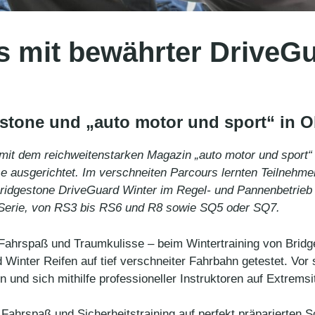
fts mit bewährter Drive
estone und „auto motor und sport“ in 
mit dem reichweitenstarken Magazin „auto motor und sport“ 
se ausgerichtet. Im verschneiten Parcours lernten Teilnehmer
 Bridgestone DriveGuard Winter im Regel- und Pannenbetrieb
o Serie, von RS3 bis RS6 und R8 sowie SQ5 oder SQ7.
Fahrspaß und Traumkulisse – beim Wintertraining von Bridg
Winter Reifen auf tief verschneiter Fahrbahn getestet. Vor
en und sich mithilfe professioneller Instruktoren auf Extremsi
s Fahrspaß und Sicherheitstraining auf perfekt präparierten