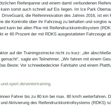
 plötzlichen Reifenpanne und einem damit verbundenen Reifen
b kann somit auch schnell auf Eis liegen. Im Ice Park Oberta
DriveGuard, die Reifeninnovation des Jahres 2016, ist ein R
ne die Kontrolle über ihr Fahrzeug zu behalten und sorglos 
ard kann bei allen Pkw mit Reifendruckkontrollsystem (RD
t er 60 Prozent der mit RDKS ausgestatteten Fahrzeuge ab.
or auf der Trainingsstrecke nicht zu kurz: „der abschließ
kt gemacht“, sagte ein Teilnehmer. „Wir fahren mit einem G
Das Beste: Vor schneebedeckter Fahrbahn und einem Platt
und-sport.de/wintertraining
.
nnen Fahrer bis zu 80 km bei max. 80 km/h weiterfahren. D
und Aktivierung des Reifendruckkontrollsystems (RDKS) sow